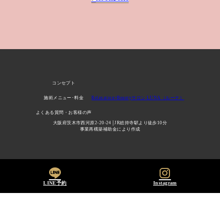
コンセプト
Relaxation×Beautyサロン LUNA（ルーナ）
施術メニュー･料金
よくある質問・お客様の声
大阪府茨木市西河原2-20-24│JR総持寺駅より徒歩10分
事業再構築補助金により作成
LINE予約
Instagram