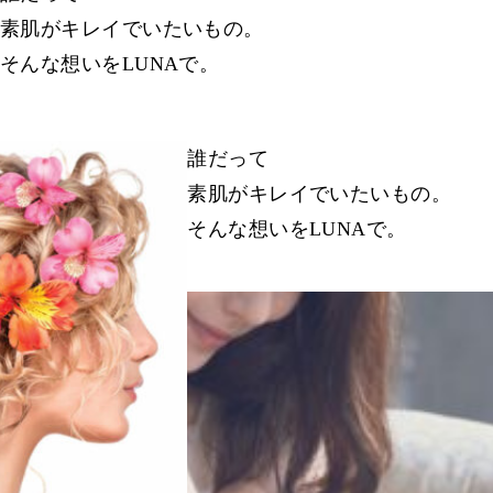
素肌がキレイでいたいもの。
そんな想いをLUNAで。
誰だって
素肌がキレイでいたいもの。
そんな想いをLUNAで。