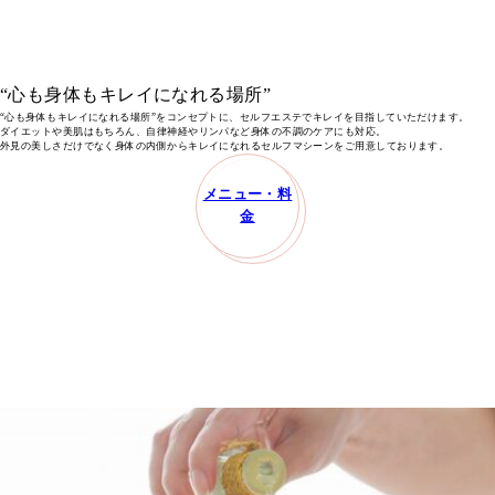
“心も身体もキレイになれる場所”
“心も身体もキレイになれる場所”をコンセプトに、セルフエステでキレイを目指していただけます。
ダイエットや美肌はもちろん、自律神経やリンパなど身体の不調のケアにも対応。
外見の美しさだけでなく身体の内側からキレイになれるセルフマシーンをご用意しております。
メニュー・料
金
コンセプト
施術メニュー･料金
よくある質問・お客様の声
ご予約